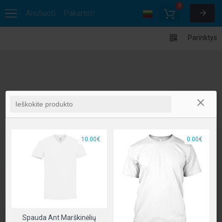
0
Anuliuoti
Pakartoti
Parinktys
10.00€
0.00€
Spauda Ant Marškinėlių