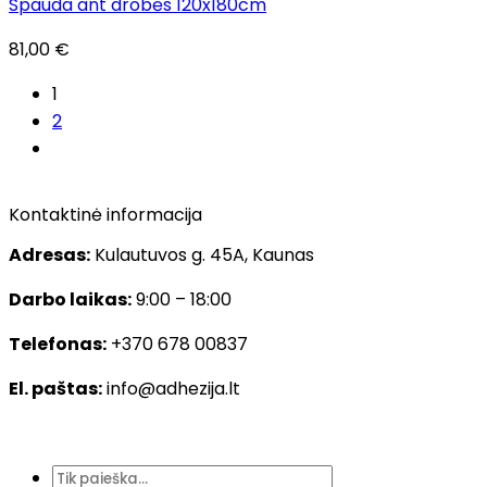
Spauda ant drobės 120x180cm
81,00
€
1
2
Kontaktinė informacija
Adresas:
Kulautuvos g. 45A, Kaunas
Darbo laikas:
9:00 – 18:00
Telefonas:
+370 678 00837
El. paštas:
info@adhezija.lt