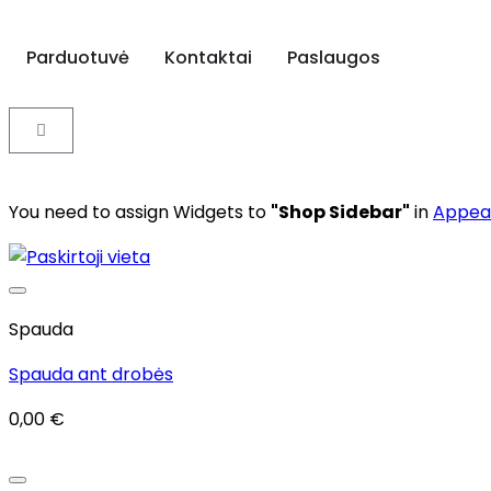
Parduotuvė
Kontaktai
Paslaugos
You need to assign Widgets to
"Shop Sidebar"
in
Appea
Add to wishlist
Spauda
Spauda ant drobės
0,00
€