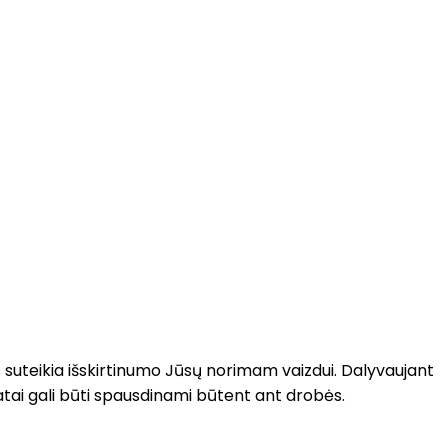
suteikia išskirtinumo Jūsų norimam vaizdui. Dalyvaujant
atai gali būti spausdinami būtent ant drobės.