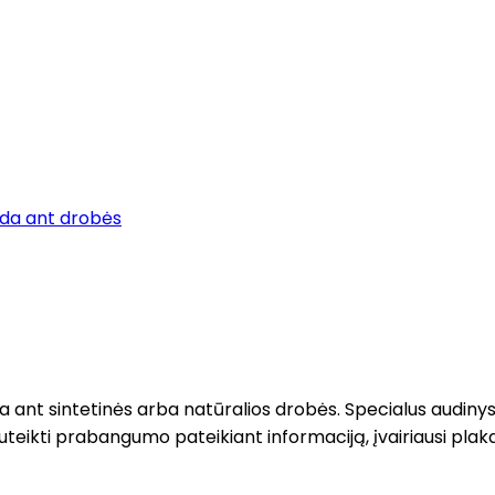
da ant drobės
ant sintetinės arba natūralios drobės. Specialus audinys 
uteikti prabangumo pateikiant informaciją, įvairiausi plak