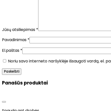
Jūsų atsiliepimas
*
Pavadinimas
*
El.paštas
*
Noriu savo interneto naršyklėje išsaugoti vardą, el. pa
Panašūs produktai
Spauda ant drobės