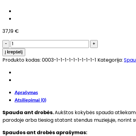
37,19
€
Į krepšelį
Produkto kodas:
0003-1-1-1-1-1-1-1-1-1-1
Kategorija:
Spau
Aprašymas
Atsiliepimai (0)
Spauda ant drobės.
Aukštos kokybės spauda atliekama 
parodoje arba tiesiog statant stendus muziejuje, norint s
Spaudos ant drobės aprašymas: