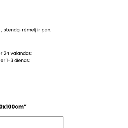
į stendą, rėmelį ir pan.
r 24 valandas;
r 1-3 dienas;
50x100cm”